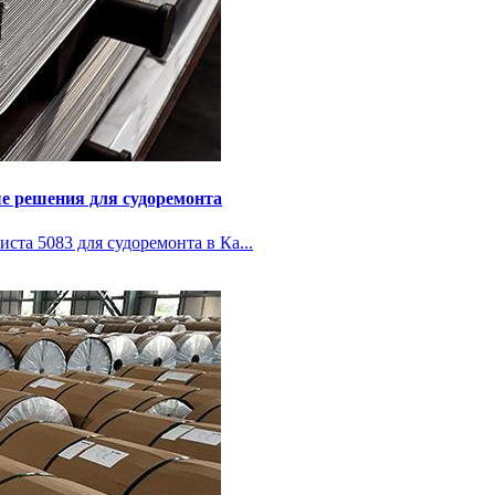
е решения для судоремонта
та 5083 для судоремонта в Ка...