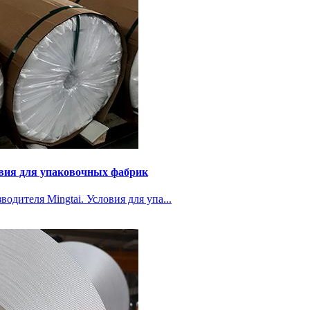
овия для упаковочных фабрик
одителя Mingtai. Условия для упа...