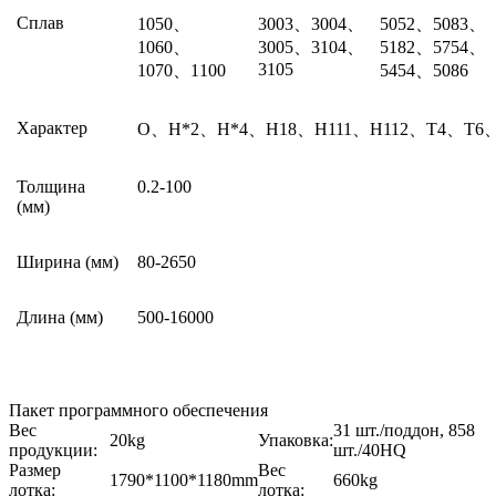
Сплав
1050、
3003、3004、
5052、5083、
1060、
3005、3104、
5182、5754、
3105
1070、1100
5454、5086
Характер
O、H*2、H*4、H18、H111、H112、T4、T6、
Толщина
0.2-100
(мм)
Ширина (мм)
80-2650
Длина (мм)
500-16000
Пакет программного обеспечения
Вес
31 шт./поддон, 858
20kg
Упаковка:
продукции:
шт./40HQ
Размер
Вес
1790*1100*1180mm
660kg
лотка:
лотка: