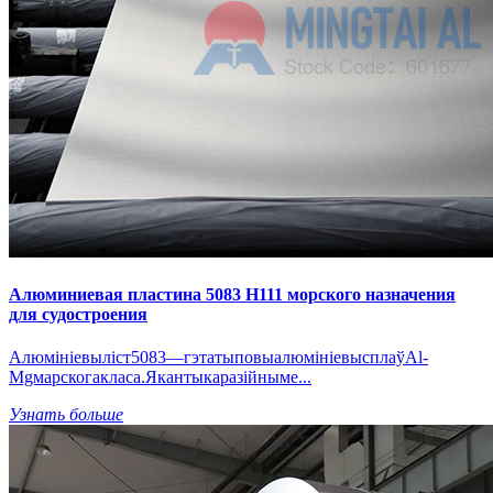
Алюминиевая пластина 5083 H111 морского назначения
для судостроения
Алюмініевыліст5083—гэтатыповыалюмініевысплаўAl-
Mgмарскогакласа.Якантыкаразійныме...
Узнать больше