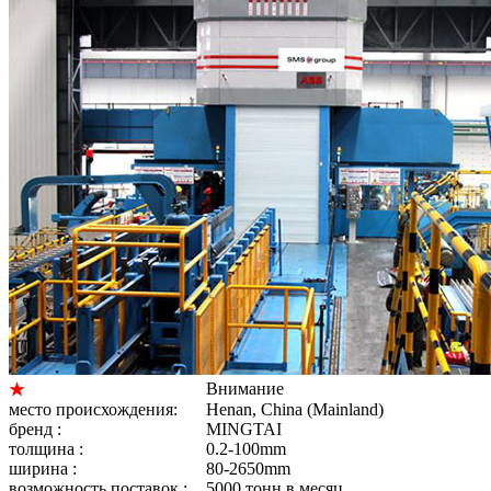
Внимание
★
место происхождения:
Henan, China (Mainland)
бренд :
MINGTAI
толщина :
0.2-100mm
ширина :
80-2650mm
возможность поставок :
5000 тонн в месяц